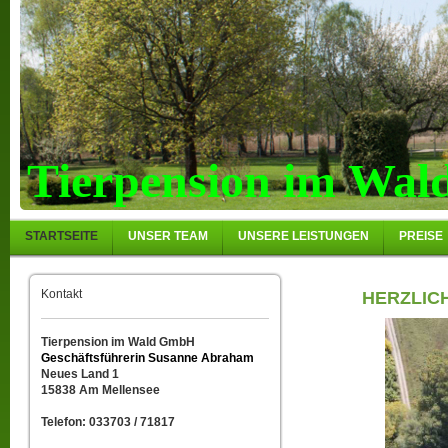
Tierpension im Wal
STARTSEITE
UNSER TEAM
UNSERE LEISTUNGEN
PREISE
Kontakt
HERZLICH
Tierpension im Wald GmbH
Geschäftsführerin Susanne Abraham
Neues Land 1
15838 Am Mellensee
Telefon: 033703 / 71817