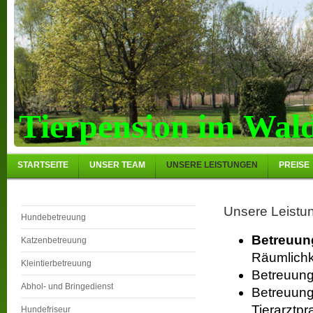
Tierpension im Wal
STARTSEITE
UNSER TEAM
UNSERE LEISTUNGEN
PREISE
Unsere Leistu
Hundebetreuung
Betreuun
Katzenbetreuung
Räumlichk
Kleintierbetreuung
Betreuung 
Abhol- und Bringedienst
Betreuung
Tierarztp
Hundefriseur