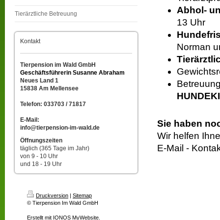
Abhol- u
Tierärztliche Betreuung
13 Uhr
Hundefri
Kontakt
Norman u
Tierärztl
Tierpension im Wald GmbH
Gewichtsr
Geschäftsführerin Susanne Abraham
Neues Land 1
Betreuung
15838 Am Mellensee
HUNDEKI
Telefon: 033703 / 71817
E-Mail:
Sie haben no
info@tierpension-im-wald.de
Wir helfen Ihn
Öffnungszeiten
E-Mail - Kontak
täglich (365 Tage im Jahr)
von 9 - 10 Uhr
und 18 - 19 Uhr
Druckversion
|
Sitemap
© Tierpension Im Wald GmbH
Erstellt mit
IONOS MyWebsite
.