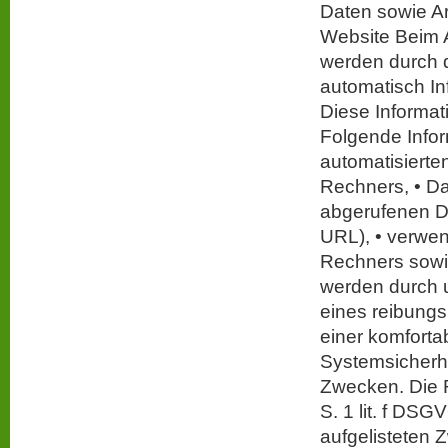
Daten sowie A
Website Beim 
werden durch 
automatisch In
Diese Informat
Folgende Infor
automatisierte
Rechners, • Da
abgerufenen Dat
URL), • verwen
Rechners sowi
werden durch u
eines reibung
einer komforta
Systemsicherhei
Zwecken. Die R
S. 1 lit. f DSG
aufgelisteten 