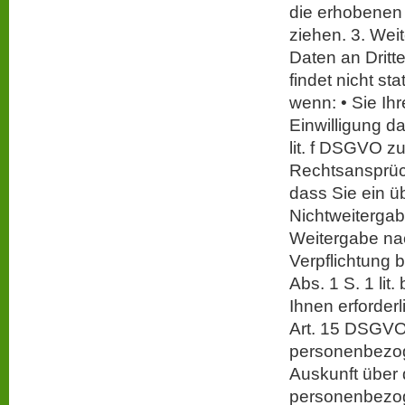
die erhobenen
ziehen. 3. Wei
Daten an Dritt
findet nicht st
wenn: • Sie Ihr
Einwilligung da
lit. f DSGVO 
Rechtsansprüch
dass Sie ein ü
Nichtweitergabe
Weitergabe nac
Verpflichtung b
Abs. 1 S. 1 li
Ihnen erforder
Art. 15 DSGVO 
personenbezog
Auskunft über 
personenbezog