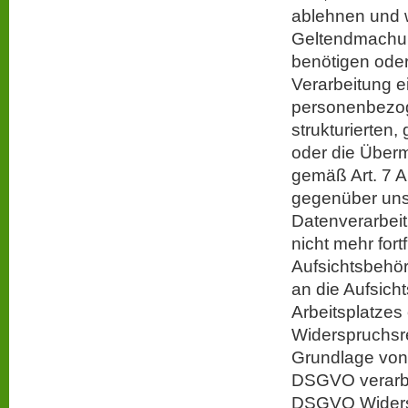
ablehnen und w
Geltendmachun
benötigen ode
Verarbeitung e
personenbezoge
strukturierten
oder die Überm
gemäß Art. 7 A
gegenüber uns 
Datenverarbeitu
nicht mehr for
Aufsichtsbehör
an die Aufsich
Arbeitsplatzes
Widerspruchsr
Grundlage von b
DSGVO verarbe
DSGVO Widersp